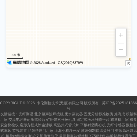
COPYRIGHT © 2026
卡伦测控技术(无锡)有限公司
版权所有
苏ICP备2025181866
号
友情链接：
光纤测温
北京超声波焊接机
废水蒸发器
固废分析标准物质
旭海成
模塑料
厂家
交流电容器耐压试验台
矿用锚索张拉机具
固定式液压升降平台
减速机厂家
粮食
安全快检仪
扁形方框式除尘滤板
高温井式管式炉
平板衬塑离心机
光纤传感器
数控卧
式车床
节气装置
品牌快速门厂家
上海小程序开发
苏州钢制保温提升门
变频高压鼓风
机
熔盐物性综合测试仪
细胞牵张仪
常州超声波焊接机
X750锻件
硅酸铝棉保温施工