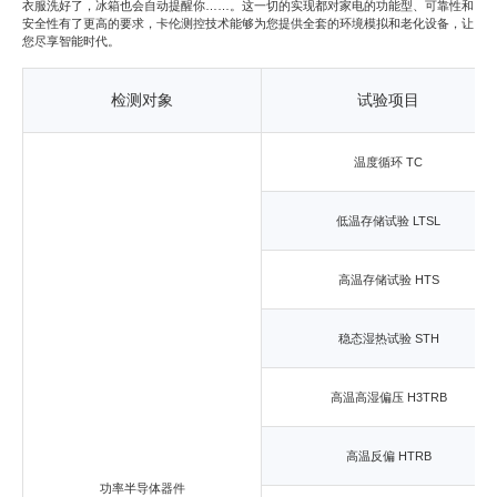
衣服洗好了，冰箱也会自动提醒你……。这一切的实现都对家电的功能型、可靠性和
安全性有了更高的要求，卡伦测控技术能够为您提供全套的环境模拟和老化设备，让
您尽享智能时代。
检测对象
试验项目
温度循环 TC
低温存储试验 LTSL
高温存储试验 HTS
稳态湿热试验 STH
高温高湿偏压 H3TRB
高温反偏 HTRB
功率半导体器件