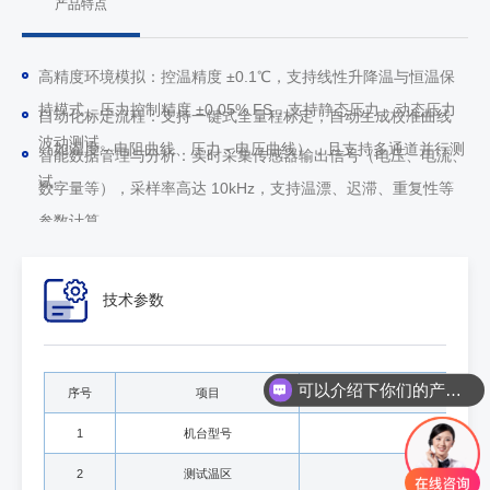
产品特点
高精度环境模拟：控温精度 ±0.1℃，支持线性升降温与恒温保
持模式，压力控制精度 ±0.05% FS，支持静态压力、动态压力
自动化标定流程：支持一键式全量程标定，自动生成校准曲线
波动测试。
（如温度 - 电阻曲线、压力 - 电压曲线），且支持多通道并行测
智能数据管理与分析：实时采集传感器输出信号（电压、电流、
试。
数字量等），采样率高达 10kHz，支持温漂、迟滞、重复性等
参数计算。
技术参数
可以介绍下你们的产品么
序号
项目
1
机台型号
2
测试温区