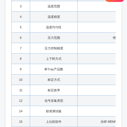
3
温度范围
4
温度精度
5
温度均匀性
6
压力范围
绝压：10k
7
压力控制精度
8
上下料方式
9
单Tray产品数
10
标定方式
11
标定效率
12
信号采集类型
模拟量
14
校准测试板
15
上位机软件
自研 MEMS-C