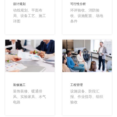
设计规划
可行性分析
动线规划、平面布
环评验收、消防验
局、设备工艺、施工
收、设施配套、场地
详图
条件
装修施工
工程管理
装饰装修、暖通排
设施设备、阶段汇
风、实验家具、水气
报、作业指导、组织
电路
验收